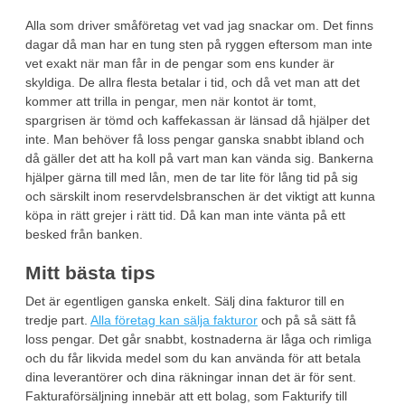
Alla som driver småföretag vet vad jag snackar om. Det finns
dagar då man har en tung sten på ryggen eftersom man inte
vet exakt när man får in de pengar som ens kunder är
skyldiga. De allra flesta betalar i tid, och då vet man att det
kommer att trilla in pengar, men när kontot är tomt,
spargrisen är tömd och kaffekassan är länsad då hjälper det
inte. Man behöver få loss pengar ganska snabbt ibland och
då gäller det att ha koll på vart man kan vända sig. Bankerna
hjälper gärna till med lån, men de tar lite för lång tid på sig
och särskilt inom reservdelsbranschen är det viktigt att kunna
köpa in rätt grejer i rätt tid. Då kan man inte vänta på ett
besked från banken.
Mitt bästa tips
Det är egentligen ganska enkelt. Sälj dina fakturor till en
tredje part.
Alla företag kan sälja fakturor
och på så sätt få
loss pengar. Det går snabbt, kostnaderna är låga och rimliga
och du får likvida medel som du kan använda för att betala
dina leverantörer och dina räkningar innan det är för sent.
Fakturaförsäljning innebär att ett bolag, som Fakturify till