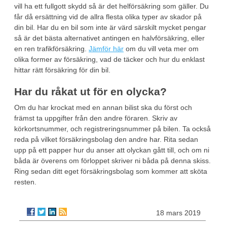
vill ha ett fullgott skydd så är det helförsäkring som gäller. Du
får då ersättning vid de allra flesta olika typer av skador på
din bil. Har du en bil som inte är värd särskilt mycket pengar
så är det bästa alternativet antingen en halvförsäkring, eller
en ren trafikförsäkring.
Jämför här
om du vill veta mer om
olika former av försäkring, vad de täcker och hur du enklast
hittar rätt försäkring för din bil.
Har du råkat ut för en olycka?
Om du har krockat med en annan bilist ska du först och
främst ta uppgifter från den andre föraren. Skriv av
körkortsnummer, och registreringsnummer på bilen. Ta också
reda på vilket försäkringsbolag den andre har. Rita sedan
upp på ett papper hur du anser att olyckan gått till, och om ni
båda är överens om förloppet skriver ni båda på denna skiss.
Ring sedan ditt eget försäkringsbolag som kommer att sköta
resten.
18 mars 2019